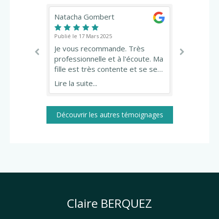
Natacha Gombert
Lucie 
Publié le 17 Mars 2025
Publié le 1
llante,
Je vous recommande. Très
Claire es
professionnelle et à l'écoute. Ma
souriant
s pour
fille est très contente et se sent
fourmill
es
mieux après chaque séance. Elle
accompa
Lire la suite...
Lire la su
ur ça ! je
repart avec des conseils et
enfants. 
outils pour l'aider chaque jour.
vous la
Merci Claire pour tout.
chaudeme
Découvrir les autres témoignages
Claire BERQUEZ